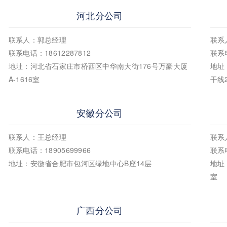
河北分公司
联系人：郭总经理
联系
联系电话：18612287812
联系电
地址：河北省石家庄市桥西区中华南大街176号万豪大厦
地址
A-1616室
干线2
安徽分公司
联系人：王总经理
联系
联系电话：18905699966
联系电
地址：安徽省合肥市包河区绿地中心B座14层
地址
室
广西分公司