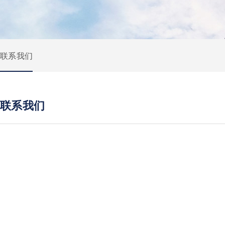
联系我们
联系我们