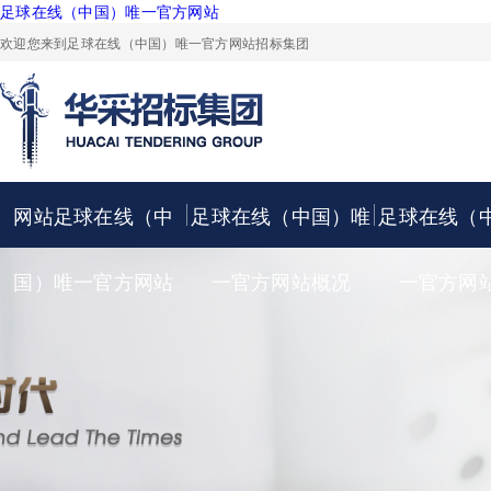
足球在线（中国）唯一官方网站
欢迎您来到足球在线（中国）唯一官方网站招标集团
网站足球在线（中
足球在线（中国）唯
足球在线（
国）唯一官方网站
一官方网站概况
一官方网