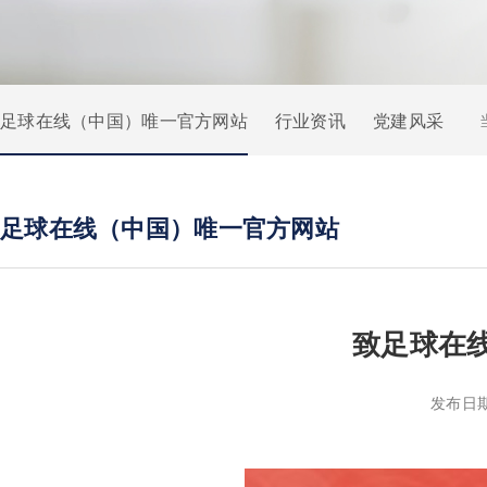
足球在线（中国）唯一官方网站
行业资讯
党建风采
足球在线（中国）唯一官方网站
致足球在
发布日期