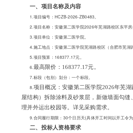
一、项目名称及内容
1.项目编号：HCZB-2026-ZB0483。
2.项目名称：安徽第二医学院2026年芜湖路校区东平
3.项目单位：安徽第二医学院。
4.施工地点：安徽第二医学院芜湖路校区（合肥市芜湖
5.项目预算：168377.17元。
最高限价：
168377.17元。
6.
7.标段（包别）划分：一个标段。
项目概况：
安徽第二
医学院2026年
8.
屋结构）拆除涂料及砂浆层
，新做墙面勾缝
理并外运出校园等。
详见采购需求
。
9.合同履行期限：30个日历天(具体开工时间以开工令为
二、投标人资格要求