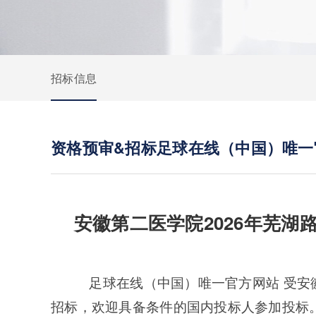
招标信息
资格预审&招标足球在线（中国）唯一
安徽第二医学院2026年芜
足球在线（中国）唯一官方网站 受安
招标，欢迎具备条件的国内投标人参加投标