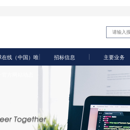
球在线（中国）唯
招标信息
主要业务
一官方网站动态