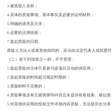
3.被质疑人名称；
4.具体的质疑事项、基本事实及必要的证明材料；
5.明确的请求及主张；
6.必要的法律依据；
7.提起质疑的日期。
质疑人为法人或者其他组织的，应当由法定代表人或其委
（二）有下列情形之一的，不予受理：
1.提起质疑的主体不是参与该项目活动的供应商；
2.提起质疑的时间超过规定时限的；
3.质疑材料不完整的；
4.质疑事项含有主观猜测等内容且未提供有效线索、难以
5.对其他供应商的投标文件详细内容质疑，无法提供合法