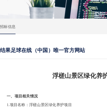
招标信息
结果足球在线（中国）唯一官方网站
浮槎山景区绿化养
一、项目相关情况
1.项目名称：浮槎山景区绿化养护项目