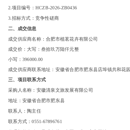
2.项目编号：HCZB-2026-ZB0436
3.招标方式：竞争性磋商
二、成交信息
成交供应商名
称：合肥市植茗花卉有限公司
成交价：
大写：叁拾玖万陆仟元整
小写：
396000.00
成交供应商联系地址：安徽省合肥市肥东县店埠镇共和花
三、项目联系方式
采购人名称：安徽清泉文旅发展有限公司
地址：安徽省合肥市肥东县
联系人：陶主任
联系方式：
0551-67896761