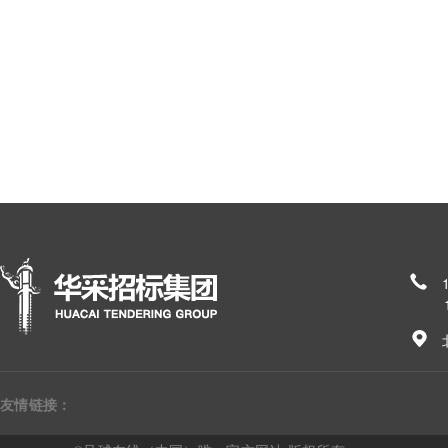
185
友情链接：